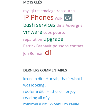
MOTS CLÉS
mysql
resemelage
raccourcis
IP Phones
CV
VoIP
bash
services
dma
Auvergne
vmware
cuos
pourtoi
upgrade
reparation
Patrick Berhault
poissons
contact
cli
Jon Rofman
DERNIERS COMMENTAIRES
krunk a dit : Hurrah, that's what I
was looking ...
roofer a dit : Hi there, I enjoy
reading all of y...
minimal a dit : Woah! I'm really