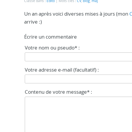
Classé dans :
Edito
Mots clés :
CV
,
blog
,
màj
Un an après voici diverses mises à jours (mon
arrive :)
Écrire un commentaire
Votre nom ou pseudo* :
Votre adresse e-mail (facultatif) :
Contenu de votre message* :