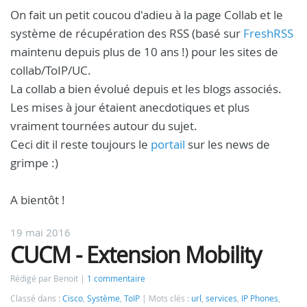
On fait un petit coucou d'adieu à la page Collab et le
système de récupération des RSS (basé sur
FreshRSS
maintenu depuis plus de 10 ans !) pour les sites de
collab/ToIP/UC.
La collab a bien évolué depuis et les blogs associés.
Les mises à jour étaient anecdotiques et plus
vraiment tournées autour du sujet.
Ceci dit il reste toujours le
portail
sur les news de
grimpe :)
A bientôt !
19 mai 2016
CUCM - Extension Mobility
Rédigé par Benoit
1 commentaire
Classé dans :
Cisco
,
Système
,
ToIP
Mots clés :
url
,
services
,
IP Phones
,