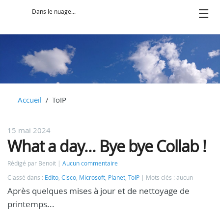
Dans le nuage...
Accueil
ToIP
15 mai 2024
What a day... Bye bye Collab !
Rédigé par Benoit
Aucun commentaire
Classé dans :
Edito
,
Cisco
,
Microsoft
,
Planet
,
ToIP
Mots clés : aucun
Après quelques mises à jour et de nettoyage de
printemps...