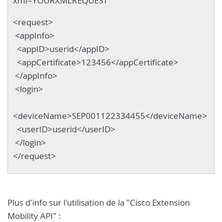
xml=YOURXMLREQUEST
<request>
<appInfo>
<appID>userid</appID>
<appCertificate>123456</appCertificate>
</appInfo>
<login>
<deviceName>SEP001122334455</deviceName>
<userID>userid</userID>
</login>
</request>
Plus d'info sur l'utilisation de la "Cisco Extension
Mobility API" :