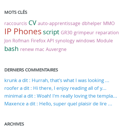
MOTS CLÉS
CV
raccourcis
auto-apprentissage
dbhelper
MMO
IP Phones
script
GR30
grimpeur
reparation
Jon Rofman
Firefox
API
synology
windows
Module
bash
renew
mac
Auvergne
DERNIERS COMMENTAIRES
krunk a dit : Hurrah, that's what I was looking ...
roofer a dit : Hi there, I enjoy reading all of y...
minimal a dit : Woah! I'm really loving the templa...
Maxence a dit : Hello, super quel plaisir de lire ...
ARCHIVES