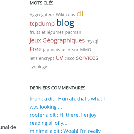
MOTS CLÉS
cli
Aggrégateur
Wiki
cuos
blog
tcpdump
fruits et légumes
pacman
Jeux Géographiques
mysql
Free
japonais
user
snr
MMO
CV
services
let's encrypt
cisco
synology
DERNIERS COMMENTAIRES
krunk a dit : Hurrah, that's what I
was looking ...
roofer a dit : Hi there, I enjoy
reading all of y...
unal de
minimal a dit : Woah! I'm really