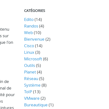
CATÉGORIES
Edito
(14)
Randos
(4)
ntenu
Web
(10)
s sur
Bienvenue
(2)
ue l'on
Cisco
(14)
Linux
(3)
Microsoft
(6)
Outils
(5)
Planet
(4)
Réseau
(5)
in de
Système
(8)
nal de
ToIP
(13)
ité pour
VMware
(2)
es
Bureautique
(1)
eintures