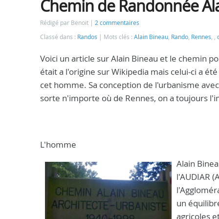
Chemin de Randonnée Al
Rédigé par Benoit
2 commentaires
Classé dans :
Randos
Mots clés :
Alain Bineau
,
Rando
,
Rennes
,
,
Voici un article sur Alain Bineau et le chemin
était a l'origine sur Wikipedia mais celui-ci a é
cet homme. Sa conception de l'urbanisme avec s
sorte n'importe où de Rennes, on a toujours l'
L'homme
Alain Binea
l'AUDIAR (
l'Aggloméra
un équilib
agricoles e