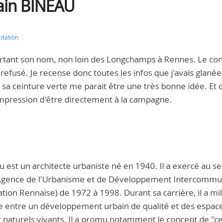
ain BINEAU
citation
 portant son nom, non loin des Longchamps à Rennes. Le co
té refusé. Je recense donc toutes les infos que j'avais glanée
a ceinture verte me parait être une très bonne idée. Et q
impression d'être directement à la campagne.
u est un architecte urbaniste né en 1940. Il a exercé au se
Agence de l'Urbanisme et de Développement Intercommu
tion Rennaise) de 1972 à 1998. Durant sa carrière, il a mil
re entre un développement urbain de qualité et des espac
t naturels vivants. Il a promu notamment le concept de "c