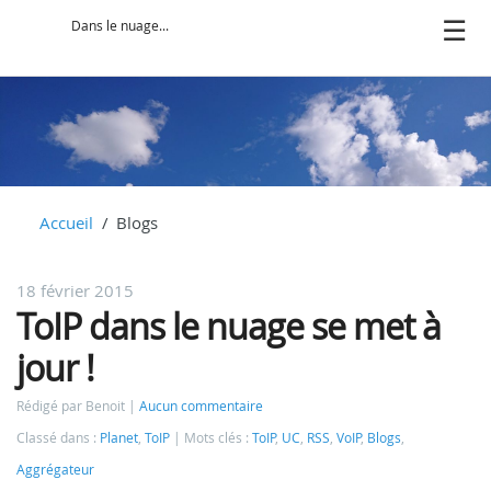
Dans le nuage...
Accueil
Blogs
18 février 2015
ToIP dans le nuage se met à
jour !
Rédigé par Benoit
Aucun commentaire
Classé dans :
Planet
,
ToIP
Mots clés :
ToIP
,
UC
,
RSS
,
VoIP
,
Blogs
,
Aggrégateur