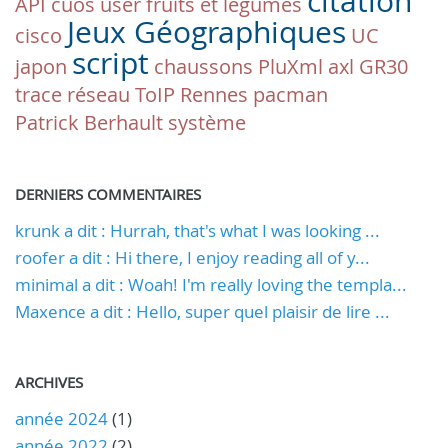
citation
API
cuos
user
fruits et légumes
Jeux Géographiques
cisco
UC
script
japon
chaussons
PluXml
axl
GR30
trace réseau
ToIP
Rennes
pacman
Patrick Berhault
système
DERNIERS COMMENTAIRES
krunk a dit : Hurrah, that's what I was looking ...
roofer a dit : Hi there, I enjoy reading all of y...
minimal a dit : Woah! I'm really loving the templa...
Maxence a dit : Hello, super quel plaisir de lire ...
ARCHIVES
année 2024
(1)
année 2022
(2)