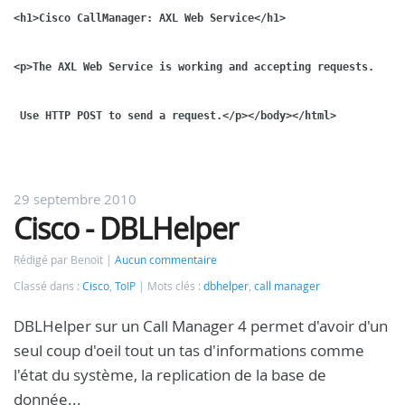
<h1>Cisco CallManager: AXL Web Service</h1>
<p>The AXL Web Service is working and accepting requests.
 Use HTTP POST to send a request.</p></body></html>
29 septembre 2010
Cisco - DBLHelper
Rédigé par Benoit
Aucun commentaire
Classé dans :
Cisco
,
ToIP
Mots clés :
dbhelper
,
call manager
DBLHelper sur un Call Manager 4 permet d'avoir d'un
seul coup d'oeil tout un tas d'informations comme
l'état du système, la replication de la base de
donnée...