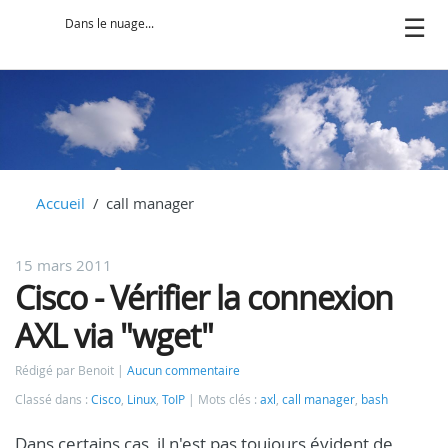
Dans le nuage...
Accueil
call manager
15 mars 2011
Cisco - Vérifier la connexion
AXL via "wget"
Rédigé par Benoit
Aucun commentaire
Classé dans :
Cisco
,
Linux
,
ToIP
Mots clés :
axl
,
call manager
,
bash
Dans certains cas, il n'est pas toujours évident de