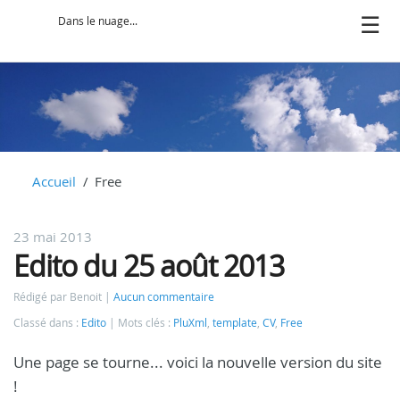
Dans le nuage...
Accueil
Free
23 mai 2013
Edito du 25 août 2013
Rédigé par Benoit
Aucun commentaire
Classé dans :
Edito
Mots clés :
PluXml
,
template
,
CV
,
Free
Une page se tourne... voici la nouvelle version du site
!