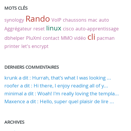
MOTS CLÉS
Rando
synology
VoIP
chaussons
mac
auto
linux
Aggrégateur
reset
cisco
auto-apprentissage
cli
dbhelper
PluXml
contact
MMO
vidéo
pacman
printer
let's encrypt
DERNIERS COMMENTAIRES
krunk a dit : Hurrah, that's what I was looking ...
roofer a dit : Hi there, I enjoy reading all of y...
minimal a dit : Woah! I'm really loving the templa...
Maxence a dit : Hello, super quel plaisir de lire ...
ARCHIVES